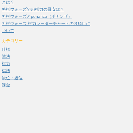
とは？
将棋ウォーズでの棋力の目安は？
将棋ウォーズとponanza（ポナンザ）
将棋ウォーズ 棋力レーダーチャートの各項目に
ついて
カテゴリー
仕様
戦法
棋力
棋譜
段位・級位
課金