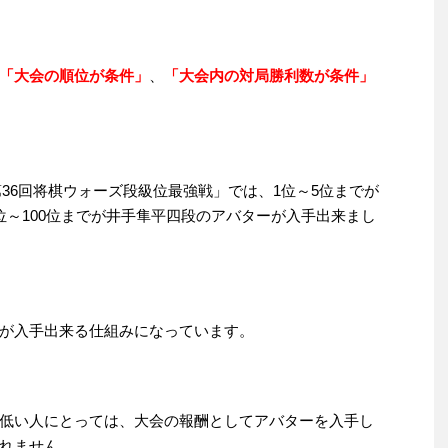
「大会の順位が条件」
、
「大会内の対局勝利数が条件」
「第36回将棋ウォーズ段級位最強戦」では、1位～5位までが
位～100位までが井手隼平四段のアバターが入手出来まし
が入手出来る仕組みになっています。
低い人にとっては、大会の報酬としてアバターを入手し
れません。